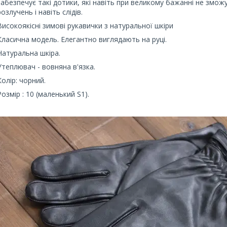
забезпечує такі дотики, які навіть при великому бажанні не зм
розлучень і навіть слідів.
Високоякісні зимові рукавички з натуральної шкіри
Класична модель. Елегантно виглядають на руці.
Натуральна шкіра.
Утеплювач - вовняна в'язка.
Колір: чорний.
Розмір : 10 (маленький S1).