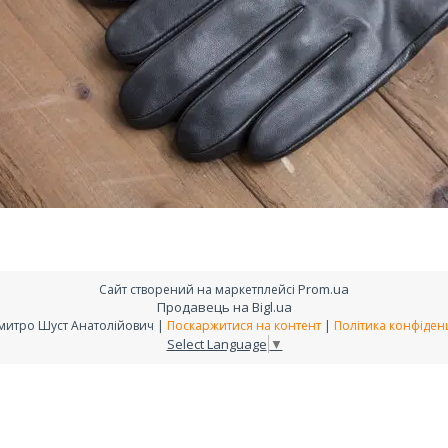
Prom.ua
Сайт створений на маркетплейсі
Продавець на Bigl.ua
ФОП Дмитро Шуст Анатолійович |
Поскаржитися на контент
|
Політика конфіденц
Select Language
▼