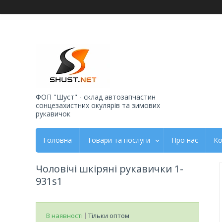
ФОП "Шуст" - склад автозапчастин
сонцезахистних окулярів та зимових
рукавичок
Головна
Товари та послуги
Про нас
Ко
Чоловічі шкіряні рукавички 1-
931s1
В наявності
Тільки оптом