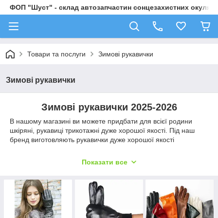
ФОП "Шуст" - склад автозапчастин сонцезахистних окулярі
Товари та послуги
Зимові рукавички
Зимові рукавички
Зимові рукавички 2025-2026
В нашому магазині ви можете придбати для всієї родини
шкіряні, рукавиці трикотажні дуже хорошої якості. Під наш
бренд виготовляють рукавички дуже хорошої якості
Рукавички – дуже необхідна річ в умовах прохолодної і
морозної погоди. Як приємно занурити руки в теплу тканину
Показати все
хутро і захистити їх від вогкого холоду
Вибирайте понравившую модель і розмір і робіть замовлення
Наші менеджери допоможуть вам з вибором потрібного
розміру