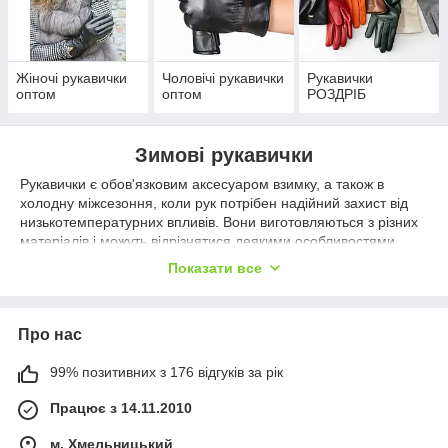
Розмірна сітка від 6,5 до 8,5 рр
Жіночі рукавички
Чоловічі рукавички
Рукавички
оптом
оптом
РОЗДРІБ
Зимові рукавички
Рукавички є обов'язковим аксесуаром взимку, а також в
холодну міжсезоння, коли рук потрібен надійний захист від
низькотемпературних впливів. Вони виготовляються з різних
матеріалів і можуть відрізнятися деякими особливостями
дизайну, що дозволяє задовольнити будь-які смаки.
Показати все
Як купити рукавички оптом
Питання про те, де купити рукавички оптом в Україні, стає
актуальним з першими холодами, коли багато хто
Про нас
заздалегідь починають готуватися до похолодання і попит на
зимові аксесуари починає поступово зростати. І в цій
99% позитивних з 176 відгуків за рік
ситуації ви можете купити рукавички оптом в онлайн-
Працює з 14.11.2010
магазині Shust, пропонує якісну продукцію за доступними
цінами. Тут представлені чоловічі,жіночі та дитячі моделі,
м. Хмельницький
виконані з: