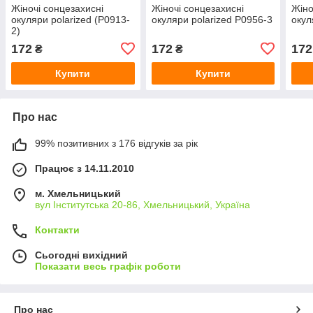
Жіночі сонцезахисні
Жіночі сонцезахисні
Жіно
окуляри polarized (Р0913-
окуляри polarized Р0956-3
окул
2)
172
172
172
₴
₴
Купити
Купити
Про нас
99% позитивних з 176 відгуків за рік
Працює з 14.11.2010
м. Хмельницький
вул Інститутська 20-86, Хмельницький, Україна
Контакти
Сьогодні вихідний
Показати весь графік роботи
Про нас