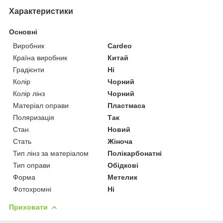
Характеристики
Основні
Виробник
Cardeo
Країна виробник
Китай
Градієнти
Ні
Колір
Чорний
Колір лінз
Чорний
Матеріал оправи
Пластмаса
Поляризація
Так
Стан
Новий
Стать
Жіноча
Тип лінз за матеріалом
Полікарбонатні
Тип оправи
Обідкові
Форма
Метелик
Фотохромні
Ні
Приховати