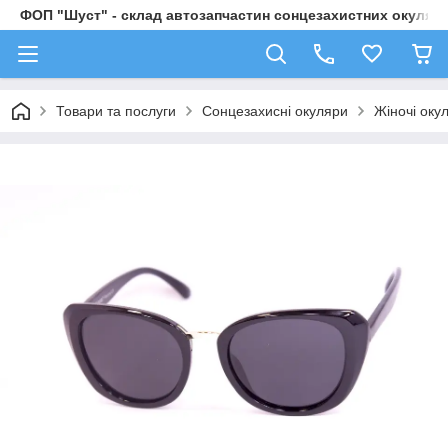
ФОП "Шуст" - склад автозапчастин сонцезахистних окулярі
Товари та послуги
Сонцезахисні окуляри
Жіночі оку