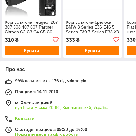
Корпус ключа Peugeot 207
Корпус ключа-брелока
Корп
307 308 407 607 Partner
BMW 3 Series E36 E46 5
Fiat 
Citroen C2 C3 C4 C5 C6
Series E39 7 Series E38 X3
кноп
C8 Berlingo Xsara Picasso
E83 X5 E53 3 кнопки
світ
310
333
330
₴
₴
батарейка на корпусі
пряме жало
нарі
Купити
Купити
Про нас
99% позитивних з 176 відгуків за рік
Працює з 14.11.2010
м. Хмельницький
вул Інститутська 20-86, Хмельницький, Україна
Контакти
Сьогодні працює з 09:30 до 16:00
Показати весь графік роботи