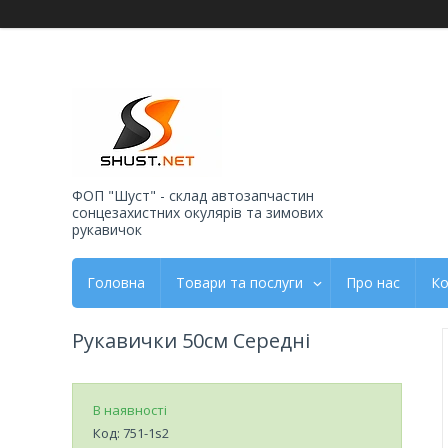
ФОП "Шуст" - склад автозапчастин
сонцезахистних окулярів та зимових
рукавичок
Головна
Товари та послуги
Про нас
Ко
Рукавички 50см Середні
В наявності
Код:
751-1s2