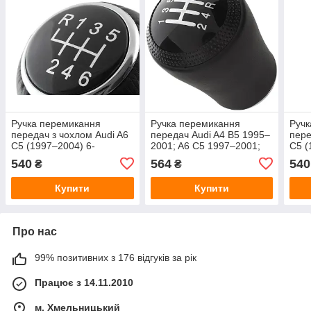
Ручка перемикання
Ручка перемикання
Ручк
передач з чохлом Audi A6
передач Audi A4 B5 1995–
пере
C5 (1997–2004) 6-
2001; A6 C5 1997–2001;
C5 (
ступенева
A8 D2 1994–2003, чорна з
ступ
540
564
540
₴
₴
хромованим кільцем
Купити
Купити
Про нас
99% позитивних з 176 відгуків за рік
Працює з 14.11.2010
м. Хмельницький