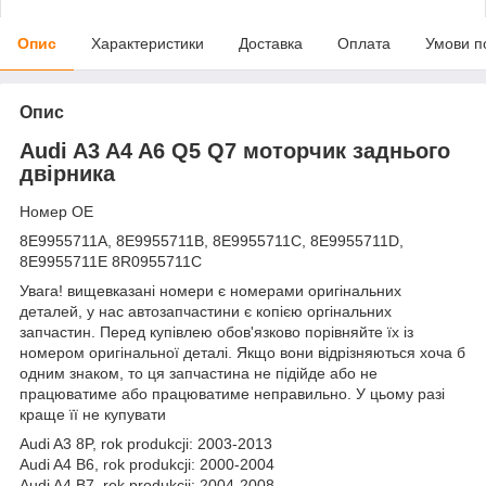
Опис
Характеристики
Доставка
Оплата
Умови п
Опис
Audi A3 A4 A6 Q5 Q7 моторчик заднього
двірника
Номер OE
8E9955711A, 8E9955711B, 8E9955711C, 8E9955711D,
8E9955711E 8R0955711C
Увага! вищевказані номери є номерами оригінальних
деталей, у нас автозапчастини є копією оргінальних
запчастин. Перед купівлею обов'язково порівняйте їх із
номером оригінальної деталі. Якщо вони відрізняються хоча б
одним знаком, то ця запчастина не підійде або не
працюватиме або працюватиме неправильно. У цьому разі
краще її не купувати
Audi A3 8P, rok produkcji: 2003-2013
Audi A4 B6, rok produkcji: 2000-2004
Audi A4 B7, rok produkcji: 2004-2008