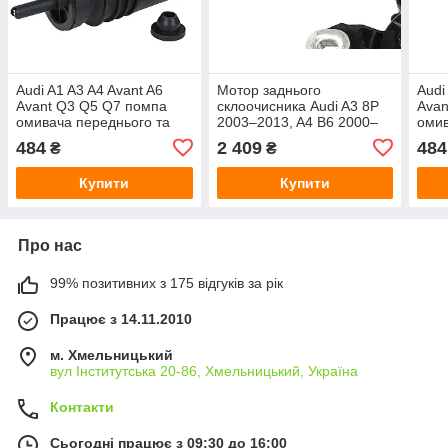
Audi A1 A3 A4 Avant A6
Мотор заднього
Audi
Avant Q3 Q5 Q7 помпа
склоочисника Audi A3 8P
Avan
омивача переднього та
2003–2013, A4 B6 2000–
омив
заднього скла
2004, A4 B7 2004–2008,
задн
484
2 409
484
₴
₴
A6 C6 2004–2011, Q5
2008–, Q7 2005–
Купити
Купити
Про нас
99% позитивних з 175 відгуків за рік
Працює з 14.11.2010
м. Хмельницький
вул Інститутська 20-86, Хмельницький, Україна
Контакти
Сьогодні працює з 09:30 до 16:00