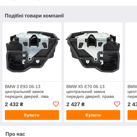
Подібні товари компанії
BMW 3 E93 06-13
BMW X5 E70 06-13
BMW
центральний замок
центральний замок
цент
передніх дверей, ліва
передніх дверей, права
пере
сторона (водійська)
сторона
стор
2 432
2 427
2 4
₴
₴
Купити
Купити
Про нас