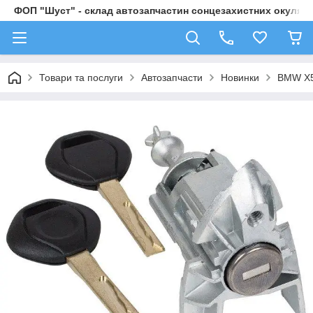
ФОП "Шуст" - склад автозапчастин сонцезахистних окулярі
Товари та послуги
Автозапчасти
Новинки
BMW X5 