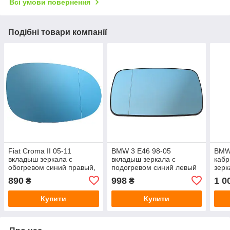
Всі умови повернення
Подібні товари компанії
Fiat Croma II 05-11
BMW 3 E46 98-05
BMW 
вкладыш зеркала с
вкладыш зеркала с
кабр
обогревом синий правый,
подогревом синий левый
зерк
арт. DA-20645
= правый, арт. DA-14162
сини
890
998
1 0
₴
₴
128
Купити
Купити