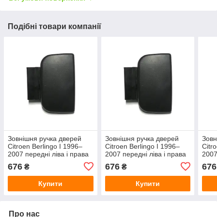
Подібні товари компанії
Зовнішня ручка дверей
Зовнішня ручка дверей
Зовн
Citroen Berlingo I 1996–
Citroen Berlingo I 1996–
Citr
2007 передні ліва і права
2007 передні ліва і права
2007
та задні двері, чорна
та задні
1996
676
676
676
₴
₴
або 
Купити
Купити
Про нас