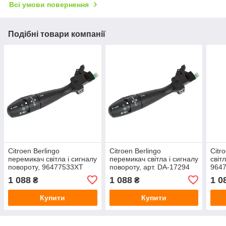
Всі умови повернення
Подібні товари компанії
Citroen Berlingo
Citroen Berlingo
Citr
перемикач світла і сигналу
перемикач світла і сигналу
світ
повороту, 96477533XT
повороту, арт. DA-17294
9647
арт. DA-17294
152
1 088
1 088
1 0
₴
₴
Купити
Купити