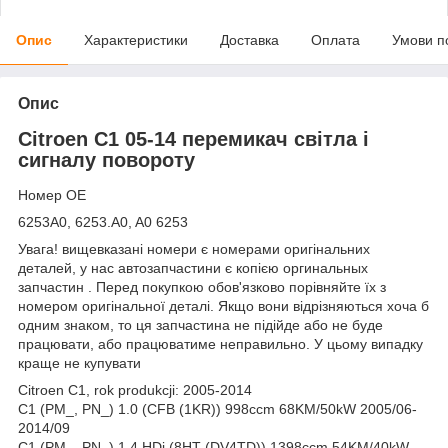
Опис
Характеристики
Доставка
Оплата
Умови п
Опис
Citroen C1 05-14 перемикач світла і
сигналу повороту
Номер OE
6253A0, 6253.A0, A0 6253
Увага! вищевказані номери є номерами оригінальних
деталей, у нас автозапчастини є копією оргинальных
запчастин . Перед покупкою обов'язково порівняйте їх з
номером оригінальної деталі. Якщо вони відрізняються хоча б
одним знаком, то ця запчастина не підійде або не буде
працювати, або працюватиме неправильно. У цьому випадку
краще не купувати
Citroen C1, rok produkcji: 2005-2014
C1 (PM_, PN_) 1.0 (CFB (1KR)) 998ccm 68KM/50kW 2005/06-
2014/09
C1 (PM_, PN_) 1.4 HDi (8HT (DV4TD)) 1398ccm 54KM/40kW