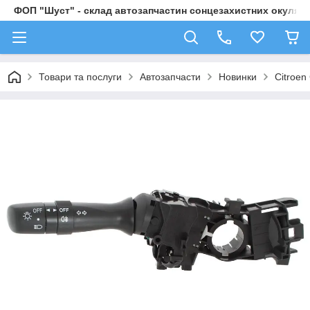
ФОП "Шуст" - склад автозапчастин сонцезахистних окулярі
Товари та послуги
Автозапчасти
Новинки
Citroen