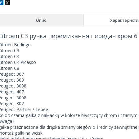
Опис
Характеристи
Citroen C3 ручка перемикання передач хром 6
Citroen Berlingo
Citroen C3
Citroen C4
Citroen C4 Picasso
Citroen C8
Peugeot 307
Peugeot 308
Peugeot 3008
Peugeot 407
Peugeot 5008
Peugeot 807
Peugeot Partner / Tepee
Kolor: czarna gałka z nakładką w kolorze błyszczący chrom i czarny
Uwaga !
gałka przeznaczona dla drążka zmiany biegów o średnicy zewnętrzne
montaż gałki na wcisk
głębokość otworu montażowego wynosi ok. 40 mm