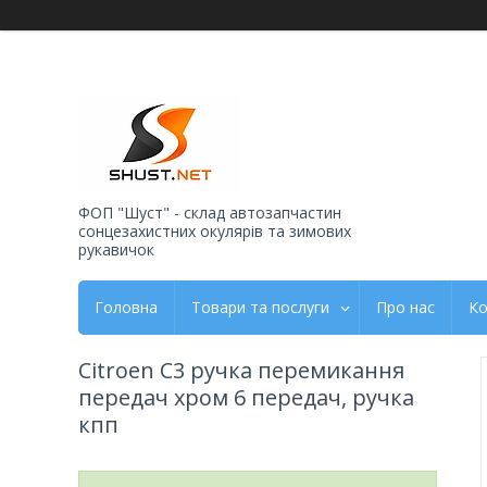
ФОП "Шуст" - склад автозапчастин
сонцезахистних окулярів та зимових
рукавичок
Головна
Товари та послуги
Про нас
Ко
Citroen C3 ручка перемикання
передач хром 6 передач, ручка
кпп