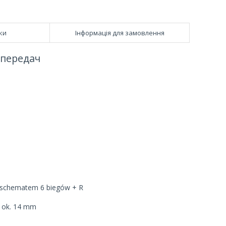
ки
Інформація для замовлення
 передач
m schematem 6 biegów + R
j ok. 14 mm