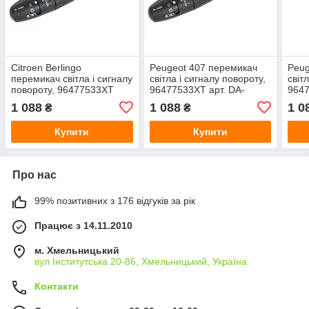
Citroen Berlingo
Peugeot 407 перемикач
Peug
перемикач світла і сигналу
світла і сигналу повороту,
світ
повороту, 96477533XT
96477533XT арт. DA-
9647
арт. DA-17294
15295
152
1 088
1 088
1 0
₴
₴
Купити
Купити
Про нас
99% позитивних з 176 відгуків за рік
Працює з 14.11.2010
м. Хмельницький
вул Інститутська 20-86, Хмельницький, Україна
Контакти