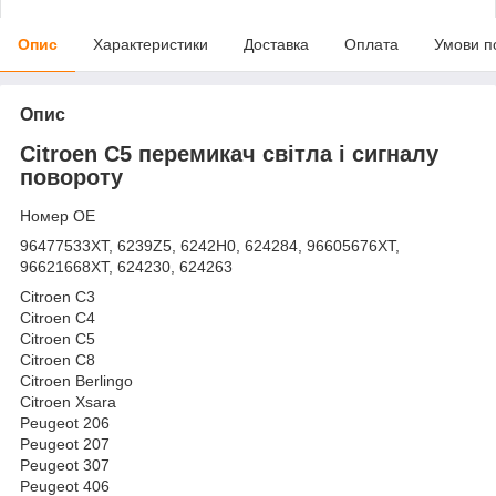
Опис
Характеристики
Доставка
Оплата
Умови п
Опис
Citroen C5 перемикач світла і сигналу
повороту
Номер OE
96477533XT, 6239Z5, 6242H0, 624284, 96605676XT,
96621668XT, 624230, 624263
Citroen C3
Citroen C4
Citroen C5
Citroen C8
Citroen Berlingo
Citroen Xsara
Peugeot 206
Peugeot 207
Peugeot 307
Peugeot 406