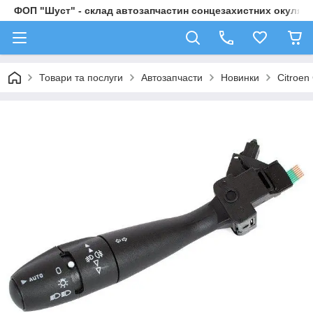
ФОП "Шуст" - склад автозапчастин сонцезахистних окулярі
Товари та послуги
Автозапчасти
Новинки
Citroen