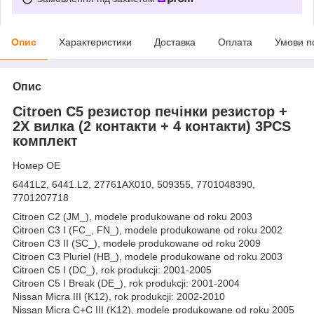
Опис
Характеристики
Доставка
Оплата
Умови п
Опис
Citroen C5 резистор печінки резистор +
2X вилка (2 контакти + 4 контакти) 3PCS
комплект
Номер OE
6441L2, 6441.L2, 27761AX010, 509355, 7701048390,
7701207718
Citroen C2 (JM_), modele produkowane od roku 2003
Citroen C3 I (FC_, FN_), modele produkowane od roku 2002
Citroen C3 II (SC_), modele produkowane od roku 2009
Citroen C3 Pluriel (HB_), modele produkowane od roku 2003
Citroen C5 I (DC_), rok produkcji: 2001-2005
Citroen C5 I Break (DE_), rok produkcji: 2001-2004
Nissan Micra III (K12), rok produkcji: 2002-2010
Nissan Micra C+C III (K12), modele produkowane od roku 2005