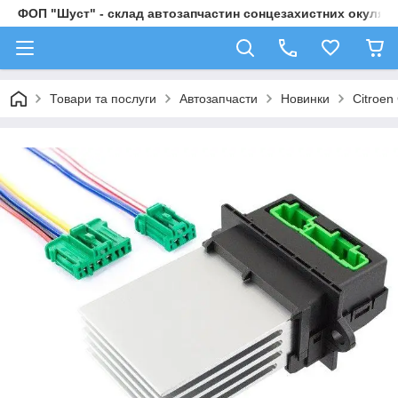
ФОП "Шуст" - склад автозапчастин сонцезахистних окулярі
Товари та послуги
Автозапчасти
Новинки
Citroen