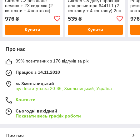
Citroen C2 резонанс
Citroen C5 джгут проводів
Peug
печива + 2X виделка (2
для резистора 6441L1 (2
рези
контакти + 4 контакти)
контакту + 4 контакту) 2шт
конт
3PCS набіркт, арт. DA-
комплектект, арт. DA-
комп
976
535
976
₴
₴
14708
14722
Купити
Купити
Про нас
99% позитивних з 176 відгуків за рік
Працює з 14.11.2010
м. Хмельницький
вул Інститутська 20-86, Хмельницький, Україна
Контакти
Сьогодні вихідний
Показати весь графік роботи
Про нас