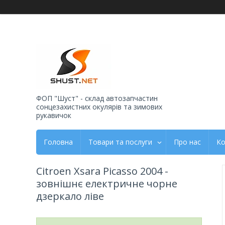
ФОП "Шуст" - склад автозапчастин
сонцезахистних окулярів та зимових
рукавичок
Головна
Товари та послуги
Про нас
Ко
Citroen Xsara Picasso 2004 -
зовнішнє електричне чорне
дзеркало ліве