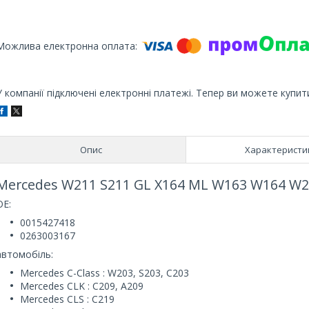
У компанії підключені електронні платежі. Тепер ви можете купит
Опис
Характеристи
Mercedes W211 S211 GL X164 ML W163 W164 W2
OE:
0015427418
0263003167
автомобіль:
Mercedes C-Class : W203, S203, C203
Mercedes CLK : C209, A209
Mercedes CLS : C219