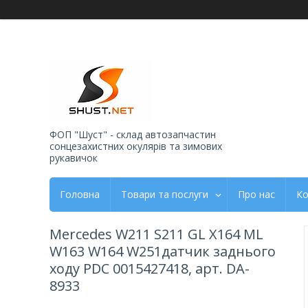
ФОП "Шуст" - склад автозапчастин
сонцезахистних окулярів та зимових
рукавичок
Головна
Товари та послуги
Про нас
Ко
Mercedes W211 S211 GL X164 ML
W163 W164 W251датчик заднього
ходу PDC 0015427418, арт. DA-
8933