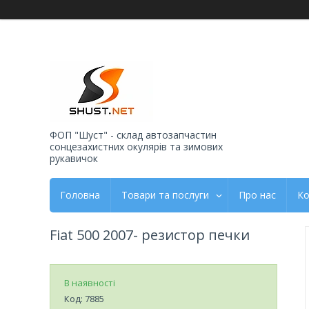
ФОП "Шуст" - склад автозапчастин
сонцезахистних окулярів та зимових
рукавичок
Головна
Товари та послуги
Про нас
Ко
Fiat 500 2007- резистор печки
В наявності
Код:
7885