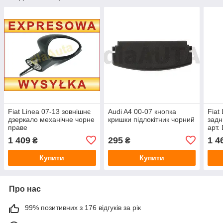
Fiat Linea 07-13 зовнішнє
Audi A4 00-07 кнопка
Fiat
дзеркало механічне чорне
кришки підлокітник чорний
задн
праве
арт.
1 409
295
1 4
₴
₴
Купити
Купити
Про нас
99% позитивних з 176 відгуків за рік