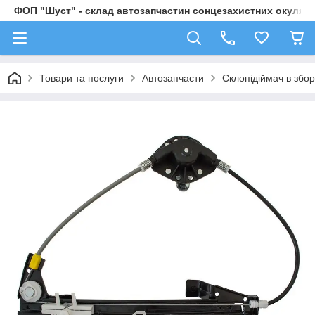
ФОП "Шуст" - склад автозапчастин сонцезахистних окулярі
Товари та послуги
Автозапчасти
Склопідіймач в збор