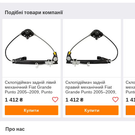
Подібні товари компанії
Склопідіймач задній лівий
Склопідіймач задній
Скло
механічний Fiat Grande
правий механічний Fiat
меха
Punto 2005–2009, Punto
Grande Punto 2005–2009,
Punt
EVO 2009–2012, Punto
Punto Evo 2009–2012,
Evo 
1 412
1 412
1 4
₴
₴
2012 з 2012 року
Punto з 2012
2012
Купити
Купити
Про нас