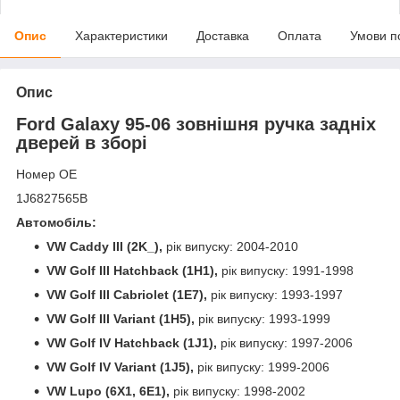
Опис
Характеристики
Доставка
Оплата
Умови п
Опис
Ford Galaxy 95-06 зовнішня ручка задніх
дверей в зборі
Номер OE
1J6827565B
Автомобіль:
VW Caddy III (2K_),
рік випуску: 2004-2010
VW Golf III Hatchback (1H1),
рік випуску: 1991-1998
VW Golf III Cabriolet (1E7),
рік випуску: 1993-1997
VW Golf III Variant (1H5),
рік випуску: 1993-1999
VW Golf IV Hatchback (1J1),
рік випуску: 1997-2006
VW Golf IV Variant (1J5),
рік випуску: 1999-2006
VW Lupo (6X1, 6E1),
рік випуску: 1998-2002