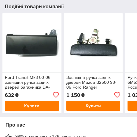
Подібні товари компанії
Ford Transit Mk3 00-06
Зовнішня ручка задніх
Ручк
зовнішня ручка задніх
дверей Mazda B2500 98-
6M5
дверей багажника DA-
06 Ford Ranger
Foc
6280
Gala
632
1 150
1 0
₴
₴
Fies
Купити
Купити
Про нас
99% позитивних з 176 відгуків за рік