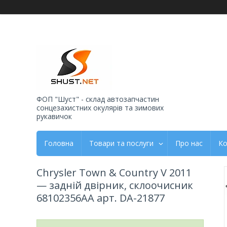
ФОП "Шуст" - склад автозапчастин
сонцезахистних окулярів та зимових
рукавичок
Головна
Товари та послуги
Про нас
Ко
Chrysler Town & Country V 2011
— задній двірник, склоочисник
68102356AA арт. DA-21877