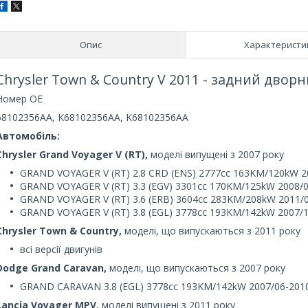
Опис
Характеристи
Chrysler Town & Country V 2011 - задний двор
Номер OE
68102356AA, K68102356AA, K68102356AA
Автомобіль:
Chrysler Grand Voyager V (RT),
моделі випущені з 2007 року
GRAND VOYAGER V (RT) 2.8 CRD (ENS) 2777cc 163KM/120kW 2
GRAND VOYAGER V (RT) 3.3 (EGV) 3301cc 170KM/125kW 2008/0
GRAND VOYAGER V (RT) 3.6 (ERB) 3604cc 283KM/208kW 2011/
GRAND VOYAGER V (RT) 3.8 (EGL) 3778cc 193KM/142kW 2007/1
Chrysler Town & Country,
моделі, що випускаються з 2011 року
всі версії двигунів
Dodge Grand Caravan,
моделі, що випускаються з 2007 року
GRAND CARAVAN 3.8 (EGL) 3778cc 193KM/142kW 2007/06-201
Lancia Voyager MPV,
моделі випущені з 2011 року