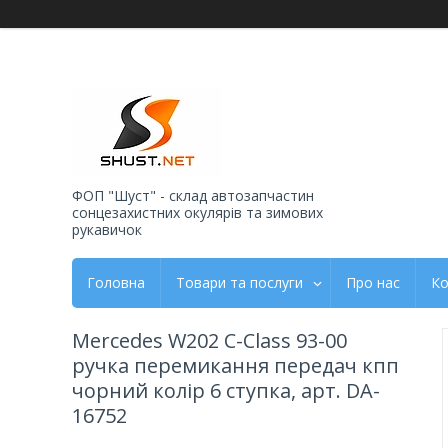
ФОП "Шуст" - склад автозапчастин
сонцезахистних окулярів та зимових
рукавичок
Головна
Товари та послуги
Про нас
Ко
Mercedes W202 C-Class 93-00
ручка перемикання передач кпп
чорний колір 6 ступка, арт. DA-
16752