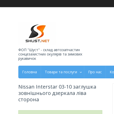
ФОП "Шуст" - склад автозапчастин
сонцезахистних окулярів та зимових
рукавичок
Головна
Товари та послуги
Про нас
Ко
Nissan Interstar 03-10 заглушка
зовнішнього дзеркала ліва
сторона