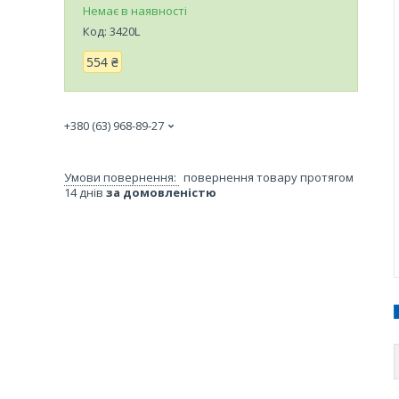
Немає в наявності
Код:
3420L
554 ₴
+380 (63) 968-89-27
повернення товару протягом
14 днів
за домовленістю