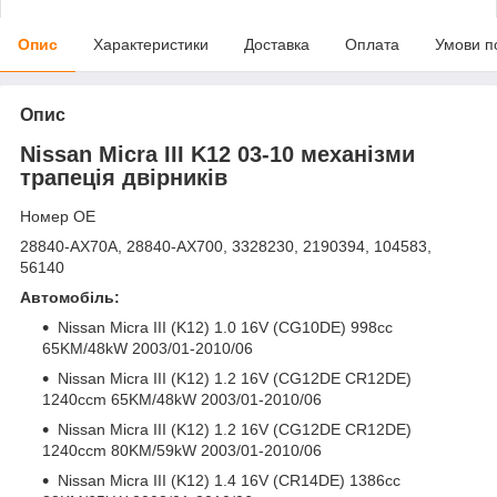
Опис
Характеристики
Доставка
Оплата
Умови п
Опис
Nissan Micra III K12 03-10 механізми
трапеція двірників
Номер OE
28840-AX70A, 28840-AX700, 3328230, 2190394, 104583,
56140
Автомобіль:
Nissan Micra III (K12) 1.0 16V (CG10DE) 998cc
65KM/48kW 2003/01-2010/06
Nissan Micra III (K12) 1.2 16V (CG12DE CR12DE)
1240ccm 65KM/48kW 2003/01-2010/06
Nissan Micra III (K12) 1.2 16V (CG12DE CR12DE)
1240ccm 80KM/59kW 2003/01-2010/06
Nissan Micra III (K12) 1.4 16V (CR14DE) 1386cc