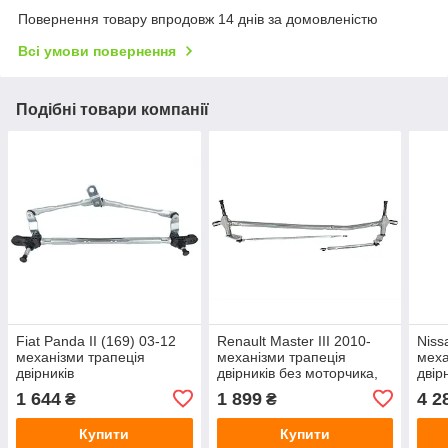
Повернення товару впродовж 14 днів за домовленістю
Всі умови повернення
Подібні товари компанії
Fiat Panda II (169) 03-12
Renault Master III 2010-
Niss
механізми трапеція
механізми трапеція
меха
двірників
двірників без моторчика,
двір
арт. DA-17334
2880
1 644
1 899
4 2
₴
₴
184
Купити
Купити