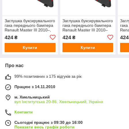
Заглушка буксирувального
Заглушка буксирувального
Загл
гака переднього бампера
гака переднього бампера
гака
Renault Master III 2010–,
Renault Master III 2010–
Rena
чорна (нефарбована)
чор
424
424
424
₴
₴
Купити
Купити
Про нас
99% позитивних з 175 відгуків за рік
Працює з 14.11.2010
м. Хмельницький
вул Інститутська 20-86, Хмельницький, Україна
Контакти
Сьогодні працює з 09:30 до 16:00
Показати весь графік роботи