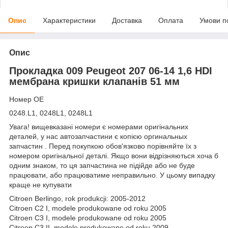
Опис
Характеристики
Доставка
Оплата
Умови п
Опис
Прокладка 009 Peugeot 207 06-14 1,6 HDI
мембрана кришки клапанів 51 мм
Номер OE
0248.L1, 0248L1, 0248L1
Увага! вищевказані номери є номерами оригінальних
деталей, у нас автозапчастини є копією оргинальных
запчастин . Перед покупкою обов'язково порівняйте їх з
номером оригінальної деталі. Якщо вони відрізняються хоча б
одним знаком, то ця запчастина не підійде або не буде
працювати, або працюватиме неправильно. У цьому випадку
краще не купувати
Citroen Berlingo, rok produkcji: 2005-2012
Citroen C2 I, modele produkowane od roku 2005
Citroen C3 I, modele produkowane od roku 2005
Citroen C3 II, modele produkowane od roku 2009