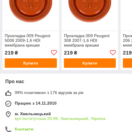
Прокладка 009 Peugeot
Прокладка 009 Peugeot
Прок
5008 2009-1,6 HDI
308 2007-1,6 HDI
206 
мембрана кришки
мембрана кришки
мем
клапана 51 мм, арт. DA-
клапанів 51 мм, арт. DA-
клап
219
219
219
₴
₴
18079
18075
180
Купити
Купити
Про нас
99% позитивних з 176 відгуків за рік
Працює з 14.11.2010
м. Хмельницький
вул Інститутська 20-86, Хмельницький, Україна
Контакти