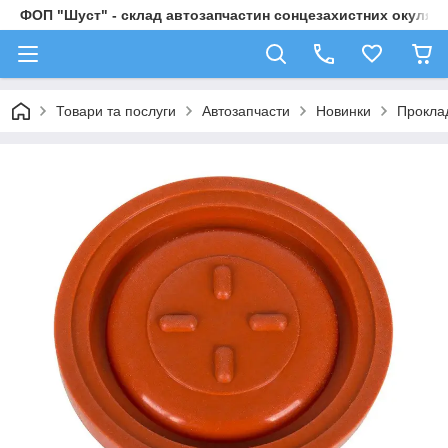
ФОП "Шуст" - склад автозапчастин сонцезахистних окулярі
Товари та послуги
Автозапчасти
Новинки
Проклад