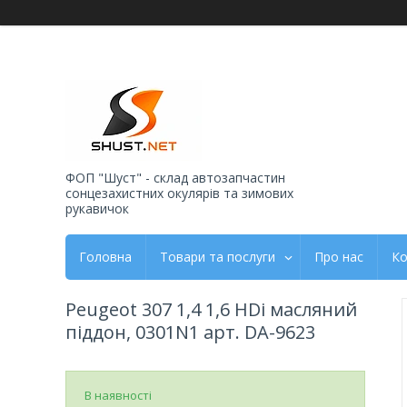
ФОП "Шуст" - склад автозапчастин
сонцезахистних окулярів та зимових
рукавичок
Головна
Товари та послуги
Про нас
Ко
Peugeot 307 1,4 1,6 HDi масляний
піддон, 0301N1 арт. DA-9623
В наявності