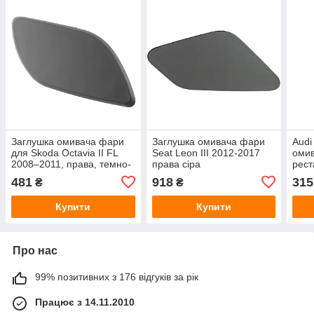
Заглушка омивача фари
Заглушка омивача фари
Audi
для Skoda Octavia II FL
Seat Leon III 2012-2017
омив
2008–2011, права, темно-
права сіра
рест
сіра (під фарбування)
481
918
315
₴
₴
Купити
Купити
Про нас
99% позитивних з 176 відгуків за рік
Працює з 14.11.2010