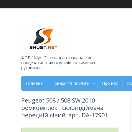
ФОП "Шуст" - склад автозапчастин
сонцезахистних окулярів та зимових
рукавичок
Головна
Товари та послуги
Про нас
Ко
Peugeot 508 / 508 SW 2010 —
ремкомплект склопідіймача
передній лівий, арт. DA-17901