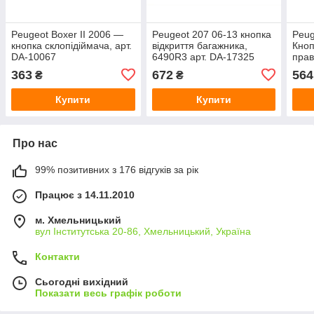
Peugeot Boxer II 2006 —
Peugeot 207 06-13 кнопка
Peug
кнопка склопідіймача, арт.
відкриття багажника,
Кноп
DA-10067
6490R3 арт. DA-17325
прав
, ар
363
672
564
₴
₴
Купити
Купити
Про нас
99% позитивних з 176 відгуків за рік
Працює з 14.11.2010
м. Хмельницький
вул Інститутська 20-86, Хмельницький, Україна
Контакти
Сьогодні вихідний
Показати весь графік роботи