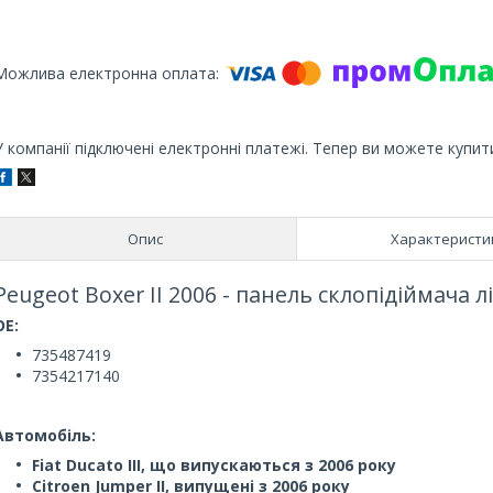
У компанії підключені електронні платежі. Тепер ви можете купит
Опис
Характеристи
Peugeot Boxer II 2006 - панель склопідіймача л
OE:
735487419
7354217140
Автомобіль:
Fiat Ducato III, що випускаються з 2006 року
Citroen Jumper II, випущені з 2006 року