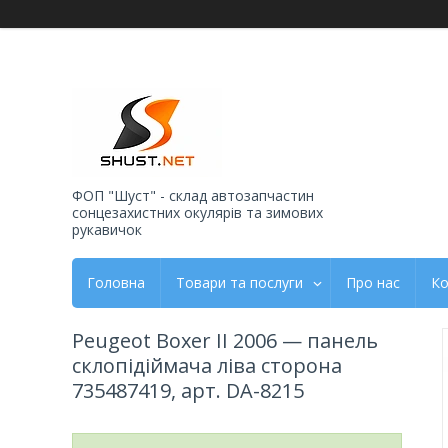
ФОП "Шуст" - склад автозапчастин
сонцезахистних окулярів та зимових
рукавичок
Головна
Товари та послуги
Про нас
Ко
Peugeot Boxer II 2006 — панель
склопідіймача ліва сторона
735487419, арт. DA-8215