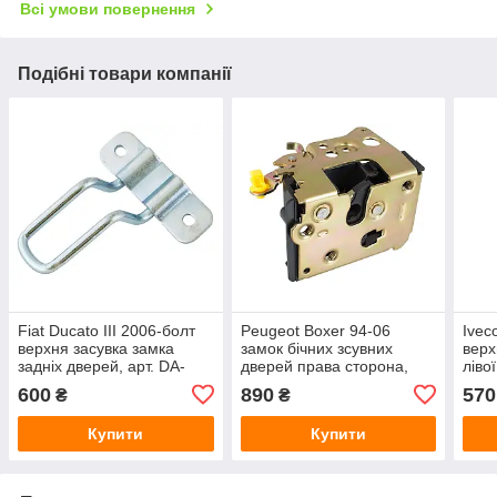
Всі умови повернення
Подібні товари компанії
Fiat Ducato III 2006-болт
Peugeot Boxer 94-06
Ivec
верхня засувка замка
замок бічних зсувних
верх
задніх дверей, арт. DA-
дверей права сторона,
ліво
9790
арт. DA-21570
DA-
600
890
570
₴
₴
Купити
Купити