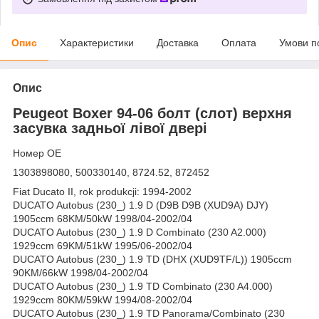
Опис
Характеристики
Доставка
Оплата
Умови п
Опис
Peugeot Boxer 94-06 болт (слот) верхня
засувка задньої лівої двері
Номер OE
1303898080, 500330140, 8724.52, 872452
Fiat Ducato II, rok produkcji: 1994-2002
DUCATO Autobus (230_) 1.9 D (D9B D9B (XUD9A) DJY)
1905ccm 68KM/50kW 1998/04-2002/04
DUCATO Autobus (230_) 1.9 D Combinato (230 A2.000)
1929ccm 69KM/51kW 1995/06-2002/04
DUCATO Autobus (230_) 1.9 TD (DHX (XUD9TF/L)) 1905ccm
90KM/66kW 1998/04-2002/04
DUCATO Autobus (230_) 1.9 TD Combinato (230 A4.000)
1929ccm 80KM/59kW 1994/08-2002/04
DUCATO Autobus (230_) 1.9 TD Panorama/Combinato (230