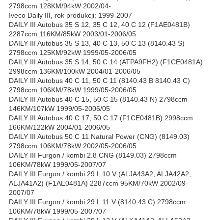
2798ccm 128KM/94kW 2002/04-
Iveco Daily III, rok produkcji: 1999-2007
DAILY III Autobus 35 S 12, 35 C 12, 40 C 12 (F1AE0481B)
2287ccm 116KM/85kW 2003/01-2006/05
DAILY III Autobus 35 S 13, 40 C 13, 50 C 13 (8140.43 S)
2798ccm 125KM/92kW 1999/05-2006/05
DAILY III Autobus 35 S 14, 50 C 14 (ATPA9FH2) (F1CE0481A)
2998ccm 136KM/100kW 2004/01-2006/05
DAILY III Autobus 40 C 11, 50 C 11 (8140.43 B 8140.43 C)
2798ccm 106KM/78kW 1999/05-2006/05
DAILY III Autobus 40 C 15, 50 C 15 (8140.43 N) 2798ccm
146KM/107kW 1999/05-2006/05
DAILY III Autobus 40 C 17, 50 C 17 (F1CE0481B) 2998ccm
166KM/122kW 2004/01-2006/05
DAILY III Autobus 50 C 11 Natural Power (CNG) (8149.03)
2798ccm 106KM/78kW 2002/05-2006/05
DAILY III Furgon / kombi 2.8 CNG (8149.03) 2798ccm
106KM/78kW 1999/05-2007/07
DAILY III Furgon / kombi 29 L 10 V (ALJA43A2, ALJA42A2,
ALJA41A2) (F1AE0481A) 2287ccm 95KM/70kW 2002/09-
2007/07
DAILY III Furgon / kombi 29 L 11 V (8140.43 C) 2798ccm
106KM/78kW 1999/05-2007/07