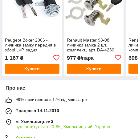
Peugeot Boxer 2006 -
Renault Master 98-08
Rena
личинка замку передня в
личинки замка 2 шт.
личи
зборі L=P, задня
комплект., арт. DA-4230
комп
1 167
977
698
₴
₴/пара
Купити
Купити
Про нас
99% позитивних з 176 відгуків за рік
Працює з 14.11.2010
м. Хмельницький
вул Інститутська 20-86, Хмельницький, Україна
Контакти