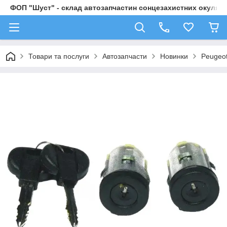
ФОП "Шуст" - склад автозапчастин сонцезахистних окулярі
Товари та послуги
Автозапчасти
Новинки
Peugeot