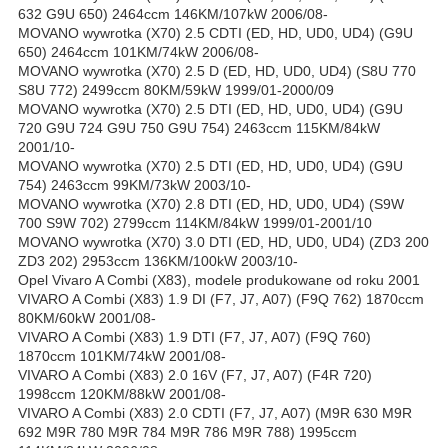
632 G9U 650) 2464ccm 146KM/107kW 2006/08-
MOVANO wywrotka (X70) 2.5 CDTI (ED, HD, UD0, UD4) (G9U
650) 2464ccm 101KM/74kW 2006/08-
MOVANO wywrotka (X70) 2.5 D (ED, HD, UD0, UD4) (S8U 770
S8U 772) 2499ccm 80KM/59kW 1999/01-2000/09
MOVANO wywrotka (X70) 2.5 DTI (ED, HD, UD0, UD4) (G9U
720 G9U 724 G9U 750 G9U 754) 2463ccm 115KM/84kW
2001/10-
MOVANO wywrotka (X70) 2.5 DTI (ED, HD, UD0, UD4) (G9U
754) 2463ccm 99KM/73kW 2003/10-
MOVANO wywrotka (X70) 2.8 DTI (ED, HD, UD0, UD4) (S9W
700 S9W 702) 2799ccm 114KM/84kW 1999/01-2001/10
MOVANO wywrotka (X70) 3.0 DTI (ED, HD, UD0, UD4) (ZD3 200
ZD3 202) 2953ccm 136KM/100kW 2003/10-
Opel Vivaro A Combi (X83), modele produkowane od roku 2001
VIVARO A Combi (X83) 1.9 DI (F7, J7, A07) (F9Q 762) 1870ccm
80KM/60kW 2001/08-
VIVARO A Combi (X83) 1.9 DTI (F7, J7, A07) (F9Q 760)
1870ccm 101KM/74kW 2001/08-
VIVARO A Combi (X83) 2.0 16V (F7, J7, A07) (F4R 720)
1998ccm 120KM/88kW 2001/08-
VIVARO A Combi (X83) 2.0 CDTI (F7, J7, A07) (M9R 630 M9R
692 M9R 780 M9R 784 M9R 786 M9R 788) 1995ccm