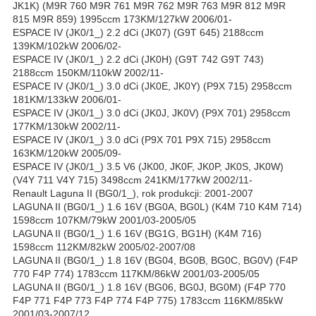
JK1K) (M9R 760 M9R 761 M9R 762 M9R 763 M9R 812 M9R
815 M9R 859) 1995ccm 173KM/127kW 2006/01-
ESPACE IV (JK0/1_) 2.2 dCi (JK07) (G9T 645) 2188ccm
139KM/102kW 2006/02-
ESPACE IV (JK0/1_) 2.2 dCi (JK0H) (G9T 742 G9T 743)
2188ccm 150KM/110kW 2002/11-
ESPACE IV (JK0/1_) 3.0 dCi (JK0E, JK0Y) (P9X 715) 2958ccm
181KM/133kW 2006/01-
ESPACE IV (JK0/1_) 3.0 dCi (JK0J, JK0V) (P9X 701) 2958ccm
177KM/130kW 2002/11-
ESPACE IV (JK0/1_) 3.0 dCi (P9X 701 P9X 715) 2958ccm
163KM/120kW 2005/09-
ESPACE IV (JK0/1_) 3.5 V6 (JK00, JK0F, JK0P, JK0S, JK0W)
(V4Y 711 V4Y 715) 3498ccm 241KM/177kW 2002/11-
Renault Laguna II (BG0/1_), rok produkcji: 2001-2007
LAGUNA II (BG0/1_) 1.6 16V (BG0A, BG0L) (K4M 710 K4M 714)
1598ccm 107KM/79kW 2001/03-2005/05
LAGUNA II (BG0/1_) 1.6 16V (BG1G, BG1H) (K4M 716)
1598ccm 112KM/82kW 2005/02-2007/08
LAGUNA II (BG0/1_) 1.8 16V (BG04, BG0B, BG0C, BG0V) (F4P
770 F4P 774) 1783ccm 117KM/86kW 2001/03-2005/05
LAGUNA II (BG0/1_) 1.8 16V (BG06, BG0J, BG0M) (F4P 770
F4P 771 F4P 773 F4P 774 F4P 775) 1783ccm 116KM/85kW
2001/03-2007/12