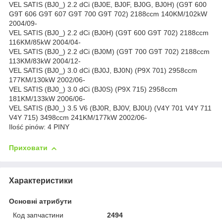
VEL SATIS (BJ0_) 2.2 dCi (BJ0E, BJ0F, BJ0G, BJ0H) (G9T 600
G9T 606 G9T 607 G9T 700 G9T 702) 2188ccm 140KM/102kW
2004/09-
VEL SATIS (BJ0_) 2.2 dCi (BJ0H) (G9T 600 G9T 702) 2188ccm
116KM/85kW 2004/04-
VEL SATIS (BJ0_) 2.2 dCi (BJ0M) (G9T 700 G9T 702) 2188ccm
113KM/83kW 2004/12-
VEL SATIS (BJ0_) 3.0 dCi (BJ0J, BJ0N) (P9X 701) 2958ccm
177KM/130kW 2002/06-
VEL SATIS (BJ0_) 3.0 dCi (BJ0S) (P9X 715) 2958ccm
181KM/133kW 2006/06-
VEL SATIS (BJ0_) 3.5 V6 (BJ0R, BJ0V, BJ0U) (V4Y 701 V4Y 711
V4Y 715) 3498ccm 241KM/177kW 2002/06-
Ilość pinów: 4 PINY
Приховати
Характеристики
Основні атрибути
Код запчастини
2494