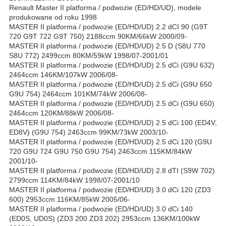
Renault Master II platforma / podwozie (ED/HD/UD), modele
produkowane od roku 1998
MASTER II platforma / podwozie (ED/HD/UD) 2.2 dCI 90 (G9T
720 G9T 722 G9T 750) 2188ccm 90KM/66kW 2000/09-
MASTER II platforma / podwozie (ED/HD/UD) 2.5 D (S8U 770
S8U 772) 2499ccm 80KM/59kW 1998/07-2001/01
MASTER II platforma / podwozie (ED/HD/UD) 2.5 dCi (G9U 632)
2464ccm 146KM/107kW 2006/08-
MASTER II platforma / podwozie (ED/HD/UD) 2.5 dCi (G9U 650
G9U 754) 2464ccm 101KM/74kW 2006/08-
MASTER II platforma / podwozie (ED/HD/UD) 2.5 dCi (G9U 650)
2464ccm 120KM/88kW 2006/08-
MASTER II platforma / podwozie (ED/HD/UD) 2.5 dCi 100 (ED4V,
ED8V) (G9U 754) 2463ccm 99KM/73kW 2003/10-
MASTER II platforma / podwozie (ED/HD/UD) 2.5 dCi 120 (G9U
720 G9U 724 G9U 750 G9U 754) 2463ccm 115KM/84kW
2001/10-
MASTER II platforma / podwozie (ED/HD/UD) 2.8 dTI (S9W 702)
2799ccm 114KM/84kW 1998/07-2001/10
MASTER II platforma / podwozie (ED/HD/UD) 3.0 dCi 120 (ZD3
600) 2953ccm 116KM/85kW 2005/06-
MASTER II platforma / podwozie (ED/HD/UD) 3.0 dCi 140
(ED0S, UD0S) (ZD3 200 ZD3 202) 2953ccm 136KM/100kW