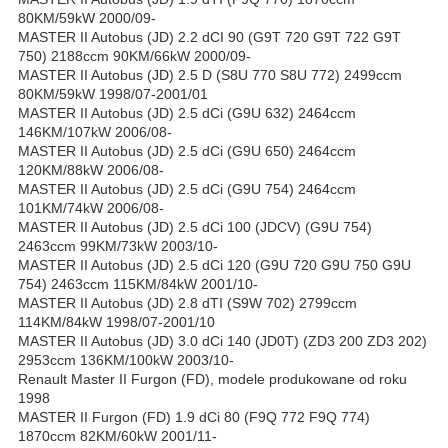
80KM/59kW 2000/09-
MASTER II Autobus (JD) 2.2 dCI 90 (G9T 720 G9T 722 G9T
750) 2188ccm 90KM/66kW 2000/09-
MASTER II Autobus (JD) 2.5 D (S8U 770 S8U 772) 2499ccm
80KM/59kW 1998/07-2001/01
MASTER II Autobus (JD) 2.5 dCi (G9U 632) 2464ccm
146KM/107kW 2006/08-
MASTER II Autobus (JD) 2.5 dCi (G9U 650) 2464ccm
120KM/88kW 2006/08-
MASTER II Autobus (JD) 2.5 dCi (G9U 754) 2464ccm
101KM/74kW 2006/08-
MASTER II Autobus (JD) 2.5 dCi 100 (JDCV) (G9U 754)
2463ccm 99KM/73kW 2003/10-
MASTER II Autobus (JD) 2.5 dCi 120 (G9U 720 G9U 750 G9U
754) 2463ccm 115KM/84kW 2001/10-
MASTER II Autobus (JD) 2.8 dTI (S9W 702) 2799ccm
114KM/84kW 1998/07-2001/10
MASTER II Autobus (JD) 3.0 dCi 140 (JD0T) (ZD3 200 ZD3 202)
2953ccm 136KM/100kW 2003/10-
Renault Master II Furgon (FD), modele produkowane od roku
1998
MASTER II Furgon (FD) 1.9 dCi 80 (F9Q 772 F9Q 774)
1870ccm 82KM/60kW 2001/11-