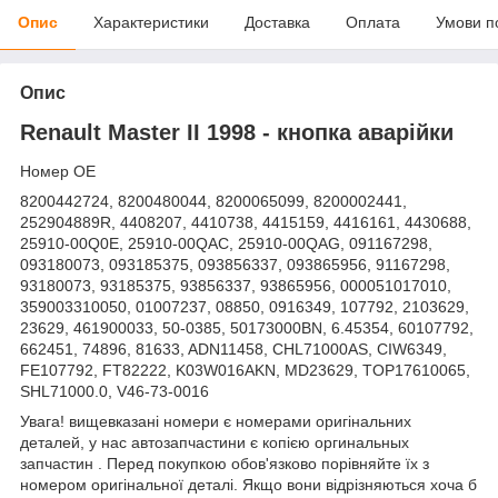
Опис
Характеристики
Доставка
Оплата
Умови п
Опис
Renault Master II 1998 - кнопка аварійки
Номер OE
8200442724, 8200480044, 8200065099, 8200002441,
252904889R, 4408207, 4410738, 4415159, 4416161, 4430688,
25910-00Q0E, 25910-00QAC, 25910-00QAG, 091167298,
093180073, 093185375, 093856337, 093865956, 91167298,
93180073, 93185375, 93856337, 93865956, 000051017010,
359003310050, 01007237, 08850, 0916349, 107792, 2103629,
23629, 461900033, 50-0385, 50173000BN, 6.45354, 60107792,
662451, 74896, 81633, ADN11458, CHL71000AS, CIW6349,
FE107792, FT82222, K03W016AKN, MD23629, TOP17610065,
SHL71000.0, V46-73-0016
Увага! вищевказані номери є номерами оригінальних
деталей, у нас автозапчастини є копією оргинальных
запчастин . Перед покупкою обов'язково порівняйте їх з
номером оригінальної деталі. Якщо вони відрізняються хоча б