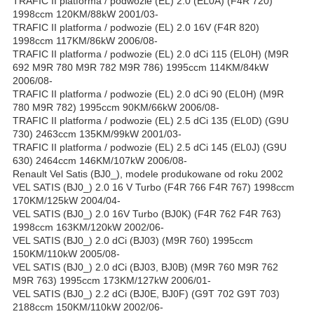
TRAFIC II platforma / podwozie (EL) 2.0 (EL0A) (F4R 720)
1998ccm 120KM/88kW 2001/03-
TRAFIC II platforma / podwozie (EL) 2.0 16V (F4R 820)
1998ccm 117KM/86kW 2006/08-
TRAFIC II platforma / podwozie (EL) 2.0 dCi 115 (EL0H) (M9R
692 M9R 780 M9R 782 M9R 786) 1995ccm 114KM/84kW
2006/08-
TRAFIC II platforma / podwozie (EL) 2.0 dCi 90 (EL0H) (M9R
780 M9R 782) 1995ccm 90KM/66kW 2006/08-
TRAFIC II platforma / podwozie (EL) 2.5 dCi 135 (EL0D) (G9U
730) 2463ccm 135KM/99kW 2001/03-
TRAFIC II platforma / podwozie (EL) 2.5 dCi 145 (EL0J) (G9U
630) 2464ccm 146KM/107kW 2006/08-
Renault Vel Satis (BJ0_), modele produkowane od roku 2002
VEL SATIS (BJ0_) 2.0 16 V Turbo (F4R 766 F4R 767) 1998ccm
170KM/125kW 2004/04-
VEL SATIS (BJ0_) 2.0 16V Turbo (BJ0K) (F4R 762 F4R 763)
1998ccm 163KM/120kW 2002/06-
VEL SATIS (BJ0_) 2.0 dCi (BJ03) (M9R 760) 1995ccm
150KM/110kW 2005/08-
VEL SATIS (BJ0_) 2.0 dCi (BJ03, BJ0B) (M9R 760 M9R 762
M9R 763) 1995ccm 173KM/127kW 2006/01-
VEL SATIS (BJ0_) 2.2 dCi (BJ0E, BJ0F) (G9T 702 G9T 703)
2188ccm 150KM/110kW 2002/06-