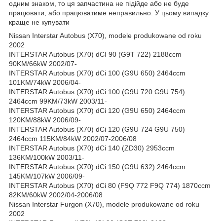
одним знаком, то ця запчастина не підійде або не буде
працювати, або працюватиме неправильно. У цьому випадку
краще не купувати
Nissan Interstar Autobus (X70), modele produkowane od roku
2002
INTERSTAR Autobus (X70) dCI 90 (G9T 722) 2188ccm
90KM/66kW 2002/07-
INTERSTAR Autobus (X70) dCi 100 (G9U 650) 2464ccm
101KM/74kW 2006/04-
INTERSTAR Autobus (X70) dCi 100 (G9U 720 G9U 754)
2464ccm 99KM/73kW 2003/11-
INTERSTAR Autobus (X70) dCi 120 (G9U 650) 2464ccm
120KM/88kW 2006/09-
INTERSTAR Autobus (X70) dCi 120 (G9U 724 G9U 750)
2464ccm 115KM/84kW 2002/07-2006/08
INTERSTAR Autobus (X70) dCi 140 (ZD30) 2953ccm
136KM/100kW 2003/11-
INTERSTAR Autobus (X70) dCi 150 (G9U 632) 2464ccm
145KM/107kW 2006/09-
INTERSTAR Autobus (X70) dCi 80 (F9Q 772 F9Q 774) 1870ccm
82KM/60kW 2002/04-2006/08
Nissan Interstar Furgon (X70), modele produkowane od roku
2002