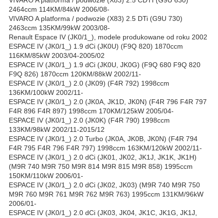
VIVARO A platforma / podwozie (X83) 2.5 CDTI (G9U 630)
2464ccm 114KM/84kW 2006/08-
VIVARO A platforma / podwozie (X83) 2.5 DTi (G9U 730)
2463ccm 135KM/99kW 2003/08-
Renault Espace IV (JK0/1_), modele produkowane od roku 2002
ESPACE IV (JK0/1_) 1.9 dCi (JK0U) (F9Q 820) 1870ccm
116KM/85kW 2003/04-2005/02
ESPACE IV (JK0/1_) 1.9 dCi (JK0U, JK0G) (F9Q 680 F9Q 820
F9Q 826) 1870ccm 120KM/88kW 2002/11-
ESPACE IV (JK0/1_) 2.0 (JK09) (F4R 792) 1998ccm
136KM/100kW 2002/11-
ESPACE IV (JK0/1_) 2.0 (JK0A, JK1D, JK0N) (F4R 796 F4R 797
F4R 896 F4R 897) 1998ccm 170KM/125kW 2005/04-
ESPACE IV (JK0/1_) 2.0 (JK0K) (F4R 790) 1998ccm
133KM/98kW 2002/11-2015/12
ESPACE IV (JK0/1_) 2.0 Turbo (JK0A, JK0B, JK0N) (F4R 794
F4R 795 F4R 796 F4R 797) 1998ccm 163KM/120kW 2002/11-
ESPACE IV (JK0/1_) 2.0 dCi (JK01, JK02, JK1J, JK1K, JK1H)
(M9R 740 M9R 750 M9R 814 M9R 815 M9R 858) 1995ccm
150KM/110kW 2006/01-
ESPACE IV (JK0/1_) 2.0 dCi (JK02, JK03) (M9R 740 M9R 750
M9R 760 M9R 761 M9R 762 M9R 763) 1995ccm 131KM/96kW
2006/01-
ESPACE IV (JK0/1_) 2.0 dCi (JK03, JK04, JK1C, JK1G, JK1J,