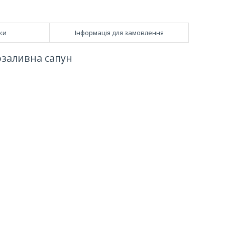
ки
Інформація для замовлення
возаливна сапун