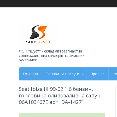
ФОП "Шуст" - склад автозапчастин
сонцезахистних окулярів та зимових
рукавичок
Головна
Товари та послуги
Про нас
Ко
Seat Ibiza III 99-02 1,6 бензин,
горловина оливозаливна сапун,
06A103467E арт. DA-14271