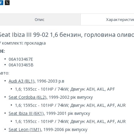
Опис
Характеристи
Seat Ibiza III 99-02 1,6 бензин, горловина оли
У комплекті: прокладка
OE:
06A103467E
06A103465B
Авто:
Audi A3 (8L1),
1996-2003 р.в
1,6; 1595cc - 101HP / 74kW; Двигун: AEH, AKL, APF
Seat Cordoba (6L2),
1999-2002 рік випуску
1,6; 1595cc - 101HP / 74kW; Двигун: AEH, AKL, APF, AUR
Seat Ibiza III (6K1),
1999-2001 рік випуску
1,6; 1595cc - 101HP / 74kW; Двигун: AEH, AKL, APF, AUR
Seat Leon (1M1),
1999-2006 рік випуску