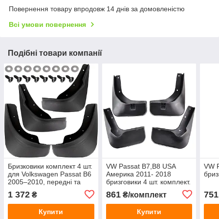
Повернення товару впродовж 14 днів за домовленістю
Всі умови повернення
Подібні товари компанії
Бризковики комплект 4 шт.
VW Passat B7,B8 USA
VW P
для Volkswagen Passat B6
Америка 2011- 2018
бриз
2005–2010, передні та
бризговики 4 шт. комплект.
задні, ліві та праві
1 372
861
751
₴
₴/комплект
Купити
Купити