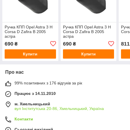
Ручка КПП Opel Astra 3 H
Ручка КПП Opel Astra 3 H
Ручк
Corsa D Zafira B 2005
Corsa D Zafira B 2005
Cors
астра
астра
690
690
811
₴
₴
Купити
Купити
Про нас
99% позитивних з 176 відгуків за рік
Працює з 14.11.2010
м. Хмельницький
вул Інститутська 20-86, Хмельницький, Україна
Контакти
Сьогодні вихідний