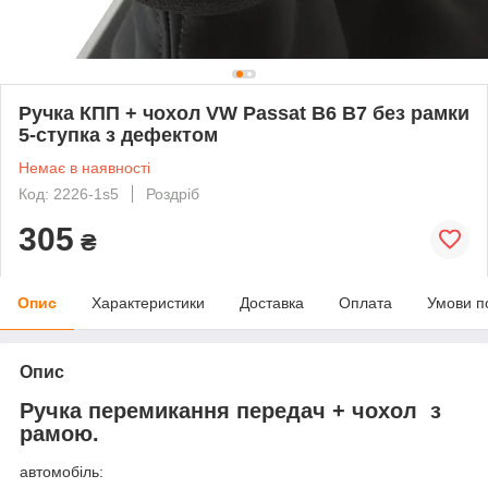
Ручка КПП + чохол VW Passat B6 B7 без рамки
5-ступка з дефектом
Немає в наявності
Код: 2226-1s5
Роздріб
305
₴
Опис
Характеристики
Доставка
Оплата
Умови п
Опис
Ручка перемикання передач + чохол з
рамою.
автомобіль: