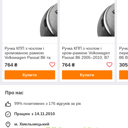
Ручка КПП з чохлом і
Ручка КПП з чохлом і
Ручк
хромованою рамкою
хром-рамкою Volkswagen
пере
Volkswagen Passat B6 та
Passat B6 2005–2010, B7
B6 B
B7 2005–2014, Passat CC
2010–2014, CC 2008–
деф
764
764
305
₴
₴
2008–2012, 5 передач
2012, 5 передач,
срібляста накладка
Купити
Купити
Про нас
99% позитивних з 176 відгуків за рік
Працює з 14.11.2010
м. Хмельницький