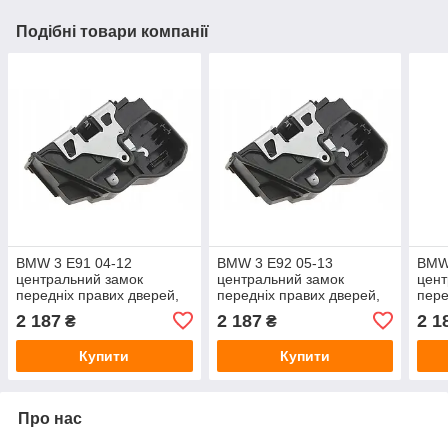
Подібні товари компанії
BMW 3 E91 04-12
BMW 3 E92 05-13
BMW
центральний замок
центральний замок
цент
передніх правих дверей,
передніх правих дверей,
пере
арт. DA-18309
арт. DA-18310
арт.
2 187
2 187
2 1
₴
₴
Купити
Купити
Про нас