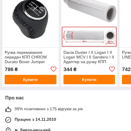
Ручка перемикання
Dacia Duster I II Logan I II
Ручк
передач КПП CHROM
Logan MCV I II Sandero I II
LIN
Ducato Boxer Jumper
Адаптер на ручку КПП
насадка арт.DA-24017
786
344
742
₴
₴
Купити
Купити
Про нас
99% позитивних з 175 відгуків за рік
Працює з 14.11.2010
м. Хмельницький