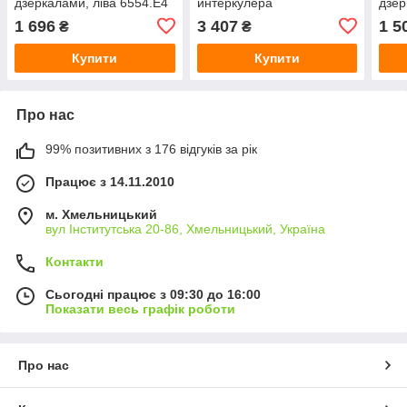
дзеркалами, ліва 6554.Е4
интеркулера
дзер
Peugeot 307 DA-25842
Peug
1 696
3 407
1 5
₴
₴
6+3 
Купити
Купити
Про нас
99% позитивних з 176 відгуків за рік
Працює з 14.11.2010
м. Хмельницький
вул Інститутська 20-86, Хмельницький, Україна
Контакти
Сьогодні працює з 09:30 до 16:00
Показати весь графік роботи
Про нас