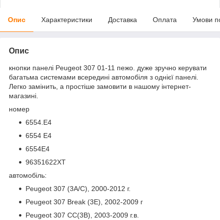
Опис
Характеристики
Доставка
Оплата
Умови п
Опис
кнопки панелі Peugeot 307 01-11 пежо. дуже зручно керувати
багатьма системами всередині автомобіля з однієї панелі.
Легко замінить, а простіше замовити в нашому інтернет-
магазині.
номер
6554.E4
6554 E4
6554E4
96351622XT
автомобіль:
Peugeot 307 (3A/C), 2000-2012 г.
Peugeot 307 Break (3E), 2002-2009 г
Peugeot 307 CC(3B), 2003-2009 г.в.