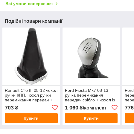
Всі умови повернення
Подібні товари компанії
Renault Clio III 05-12 чохол
Ford Fiesta Mk7 08-13
Ford
ручки КПП, чохол ручки
ручка перемикання
пере
перемикання передач +
передач срібло + чохол із
пере
хром рамка 820037. арт
хромованою рамкою 5
703
1 060
776
₴
₴/комплект
DA — 27957
передач, арт.
Купити
Купити