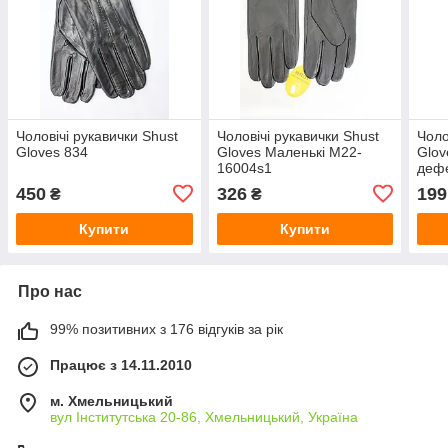
Чоловічі рукавички Shust
Чоловічі рукавички Shust
Чоло
Gloves 834
Gloves Маленькі M22-
Glov
16004s1
дефе
450
326
199
₴
₴
Купити
Купити
Про нас
99% позитивних з 176 відгуків за рік
Працює з 14.11.2010
м. Хмельницький
вул Інститутська 20-86, Хмельницький, Україна