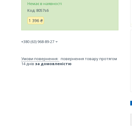
Немає в наявності
Код:
8057s6
1 396 ₴
+380 (63) 968-89-27
повернення товару протягом
14 днів
за домовленістю