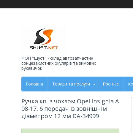
ФОП "Шуст" - склад автозапчастин
сонцезахистних окулярів та зимових
рукавичок
Головна
Товари та послуги
Про нас
Ко
Ручка кп із чохлом Opel Insignia A
08-17, 6 передач із зовнішнім
діаметром 12 мм DA-34999