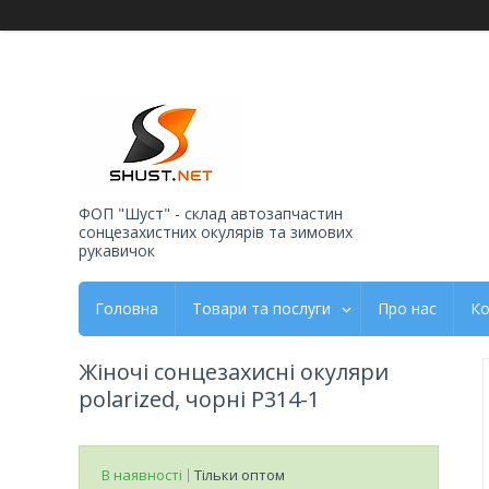
ФОП "Шуст" - склад автозапчастин
сонцезахистних окулярів та зимових
рукавичок
Головна
Товари та послуги
Про нас
Ко
Жіночі сонцезахисні окуляри
polarized, чорні P314-1
В наявності
Тільки оптом