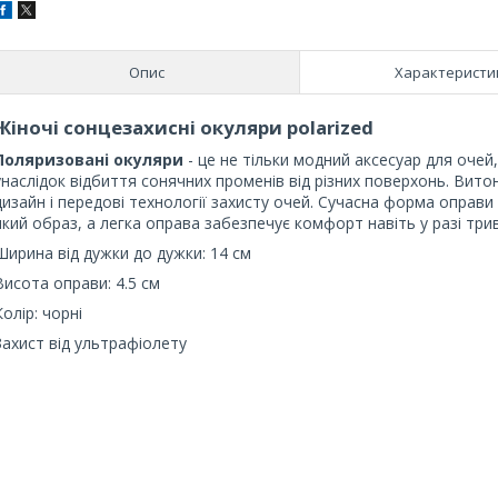
Опис
Характеристи
Жіночі сонцезахисні окуляри polarized
Поляризовані окуляри
- це не тільки модний аксесуар для очей
унаслідок відбиття сонячних променів від різних поверхонь. Вит
дизайн і передові технології захисту очей. Сучасна форма оправи 
який образ, а легка оправа забезпечує комфорт навіть у разі три
Ширина від дужки до дужки: 14 см
Висота оправи: 4.5 см
Колір: чорні
Захист від ультрафіолету