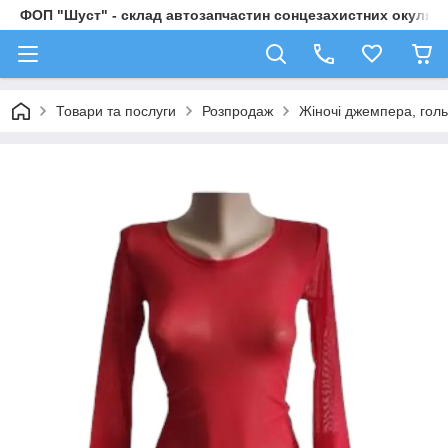
ФОП "Шуст" - склад автозапчастин сонцезахистних окулярі
Товари та послуги
Розпродаж
Жіночі джемпера, гол