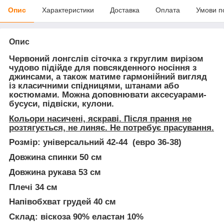
Опис
Характеристики
Доставка
Оплата
Умови п
Опис
Червоний лонгслів сіточка з гкруглим вирізом
чудово підійде для повсякденного носіння з
джинсами, а також матиме гармонійний вигляд
із класичними спідницями, штанами або
костюмами. Можна доповнювати аксесуарами-
бусуси, підвіски, кулони.
Кольори насичені, яскраві. Після прання не
розтягується, не линяє. Не потребує прасування.
Розмір
: універсальний 42-44 (евро 36-38)
Довжина спинки 50 см
Довжина рукава 53 см
Плечі 34 см
Напівобхват грудей 40 см
Склад:
віскоза 90% еластан 10%