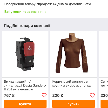
Повернення товару впродовж 14 днів за домовленістю
Всі умови повернення
Подібні товари компанії
Вмикач аварійної
Коричневий лонгслів з
Світ
сигналізації Dacia Sandero
круглим вирізом, сіточка
круг
II 2012– з кнопкою
блокування дверей,
767
220
220
₴
₴
червоний, 6 пінів
Купити
Купити