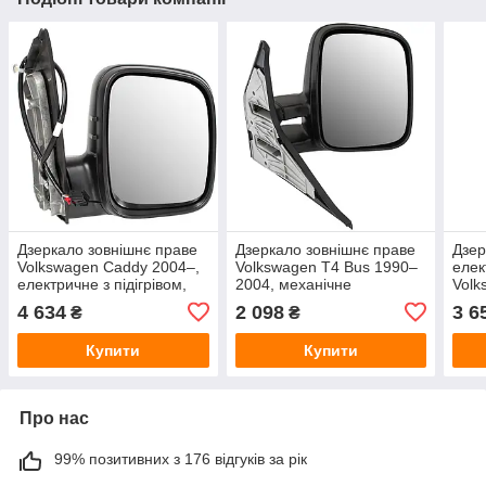
Дзеркало зовнішнє праве
Дзеркало зовнішнє праве
Дзер
Volkswagen Caddy 2004–,
Volkswagen T4 Bus 1990–
елек
електричне з підігрівом,
2004, механічне
Volk
чорне
200
4 634
2 098
3 6
₴
₴
Купити
Купити
Про нас
99% позитивних з 176 відгуків за рік