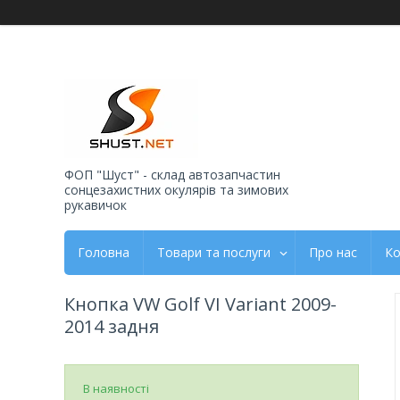
ФОП "Шуст" - склад автозапчастин
сонцезахистних окулярів та зимових
рукавичок
Головна
Товари та послуги
Про нас
Ко
Кнопка VW Golf VI Variant 2009-
2014 задня
В наявності