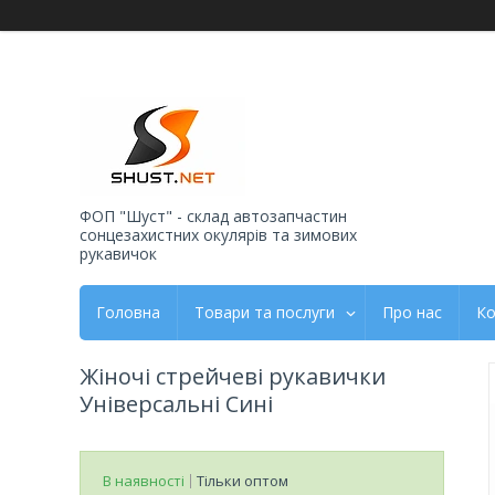
ФОП "Шуст" - склад автозапчастин
сонцезахистних окулярів та зимових
рукавичок
Головна
Товари та послуги
Про нас
Ко
Жіночі стрейчеві рукавички
Універсальні Сині
В наявності
Тільки оптом