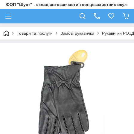
ФОП "Шуст" - склад автозапчастин сонцезахистних окулярі
Товари та послуги
Зимові рукавички
Рукавички РОЗД