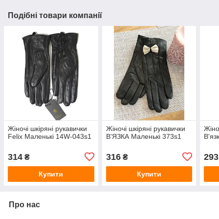
Подібні товари компанії
Жіночі шкіряні рукавички
Жіночі шкіряні рукавички
Жіно
Felix Маленькі 14W-043s1
В'ЯЗКА Маленькі 373s1
В'яз
314
316
293
₴
₴
Купити
Купити
Про нас